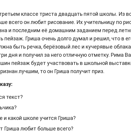
 третьем классе триста двадцать пятой школы. Из в
ше всего он любит рисование. Их учительницу по ри
вна и последним её домашним заданием перед летн
 пейзаж. Гриша очень долго думал и решил, что в е
лжна быть речка, берёзовый лес и кучерявые облака
три дня и получил за него отличную отметку. Рима В
ришин пейзаж будет участвовать в школьной выставк
ризнан лучшим, то он Гриша получит приз.
казу:
ся текст?
льчика?
е и какой школе учится Гриша?
т Гриша любит больше всего?