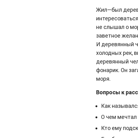
Жил—был деревя
интересоваться 
не слышал о мо
заветное желан
И деревянный ч
холодных рек, в
деревянный чел
фонарик. Он заг
моря.
Вопросы к расс
Как называлс
О чем мечтал
Кто ему подс