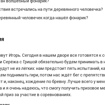
тан волшебный фонарик?
ствия встречались на пути деревянного человечка?
еревянный человечек когда нашёл фонарик?
ия
овут Игорь. Сегодня в нашем дворе все готовятся к 
ли Серёжа с Гришой обязательно будем принимать в н
дут не из лёгких: нам предстоит пять испытаний, ка
ем поднимать гири, потом нас ждёт бег с препятств
нт и, наконец, хождение по бревну. Лучше всего у ме
а и я очень надеюсь, что смогу получить призовое м
й приз за участие в соревнованиях.
казу: