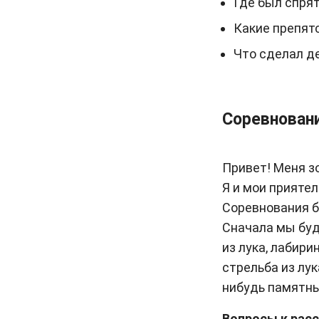
Где был спря
Какие препят
Что сделал д
Соревнован
Привет! Меня з
Я и мои прияте
Соревнования бу
Сначала мы буд
из лука, лабири
стрельба из лук
нибудь памятны
Вопросы к расс