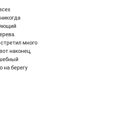
всех
 никогда
няющий
ерева.
встретил много
вот наконец,
лшебный
о на берегу