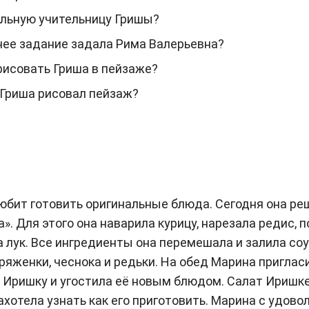
ольную учительницу Гришы?
ее задание задала Рима Валерьевна?
рисовать Гриша в пейзаже?
 Гриша рисовал пейзаж?
юбит готовить оригинальные блюда. Сегодня она ре
». Для этого она наварила курицу, нарезала редис, 
а лук. Все ингредиенты она перемешала и залила соу
ряженки, чеснока и редьки. На обед Марина пригласи
 Иришку и угостила её новым блюдом. Салат Иришк
захотела узнать как его приготовить. Марина с удов