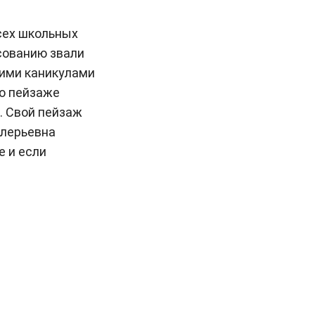
сех школьных
сованию звали
ими каникулами
го пейзаже
. Свой пейзаж
алерьевна
е и если