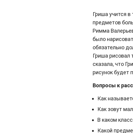
Гриша учится в
предметов боль
Римма Валерье
было нарисовать
обязательно до
Гриша рисовал 
сказала, что Г
рисунок будет п
Вопросы к расс
Как называет
Как зовут ма
В каком класс
Какой предме