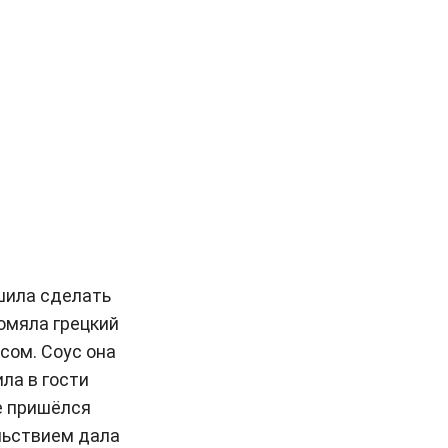
шила сделать
помяла грецкий
сом. Соус она
ла в гости
е пришёлся
ольствием дала