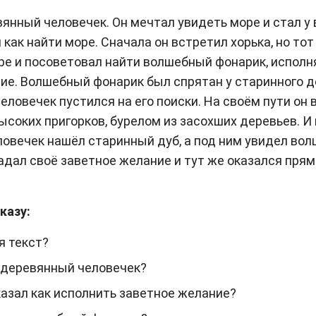
нный человечек. Он мечтал увидеть море и стал у 
как найти море. Сначала он встретил хорька, но тот
ре и посоветовал найти волшебный фонарик, испол
ие. Волшебный фонарик был спрятан у старинного д
еловечек пустился на его поиски. На своём пути он 
ысоких пригорков, бурелом из засохших деревьев. И 
овечек нашёл старинный дуб, а под ним увидел во
адал своё заветное желание и тут же оказался прям
казу:
я текст?
 деревянный человечек?
казал как исполнить заветное желание?