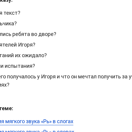
я текст?
льчика?
лись ребята во дворе?
ятелей Игоря?
таний их ожидало?
ли испытания?
го получалось у Игоря и что он мечтал получить за 
иях?
теме:
 мягкого звука «Рь» в слогах
 мягкого звука «Рь» в словах