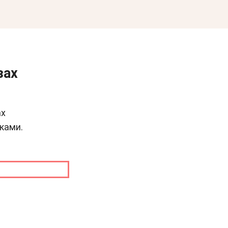
зах
ах
ками.