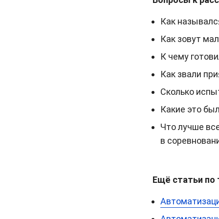
Как называлс
Как зовут ма
К чему готови
Как звали при
Сколько испы
Какие это бы
Что лучше все
в соревнован
Ещё статьи по 
Автоматизация
Автоматизация