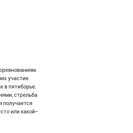
соревнованиям.
их участие.
к в пятиборье.
иями, стрельба
ня получается
есто или какой–