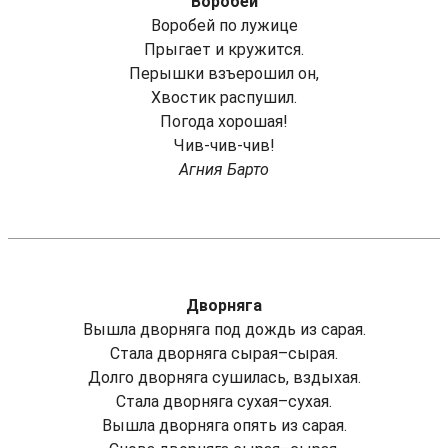
Воробей
Воробей по лужице
Прыгает и кружится.
Перышки взъерошил он,
Хвостик распушил.
Погода хорошая!
Чив-чив-чив!
Агния Барто
Дворняга
Вышла дворняга под дождь из сарая.
Стала дворняга сырая–сырая.
Долго дворняга сушилась, вздыхая.
Стала дворняга сухая–сухая.
Вышла дворняга опять из сарая.