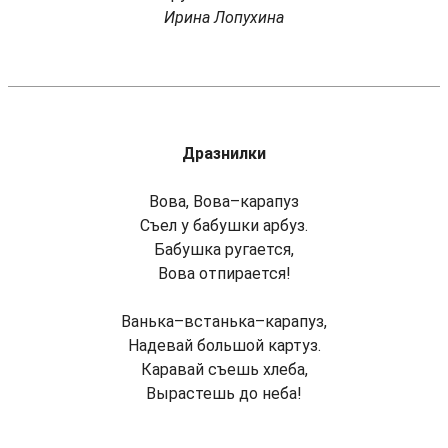
Ирина Лопухина
Дразнилки
Вова, Вова–карапуз
Съел у бабушки арбуз.
Бабушка ругается,
Вова отпирается!
Ванька–встанька–карапуз,
Надевай большой картуз.
Каравай съешь хлеба,
Вырастешь до неба!